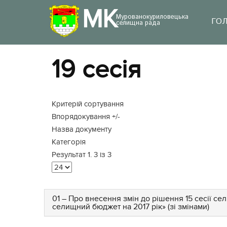
МК
Мурованокуриловецька
ГО
селищна рада
19 сесія
Критерій сортування
Впорядокування +/-
Назва документу
Категорія
Результат 1. 3 із 3
01 – Про внесення змін до рішення 15 сесії се
селищний бюджет на 2017 рік» (зі змінами)