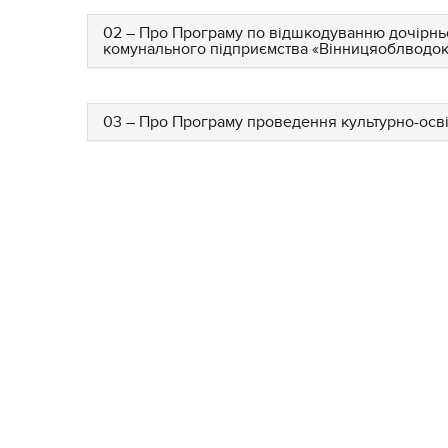
02 – Про Програму по відшкодуванню дочірн
комунального підприємства «Вінницяоблводока
03 – Про Програму проведення культурно-освітн